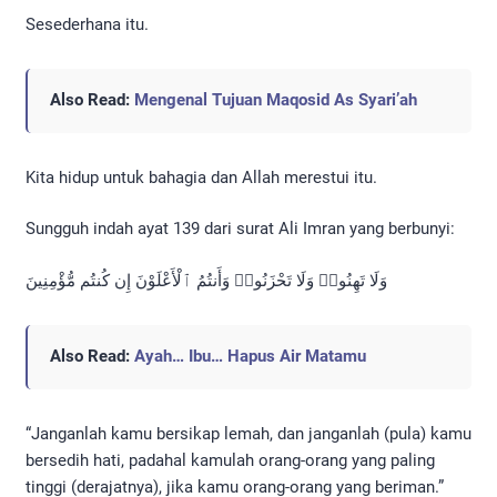
Sesederhana itu.
Also Read:
Mengenal Tujuan Maqosid As Syari’ah
Kita hidup untuk bahagia dan Allah merestui itu.
Sungguh indah ayat 139 dari surat Ali Imran yang berbunyi:
وَلَا تَهِنُوا۟ وَلَا تَحْزَنُوا۟ وَأَنتُمُ ٱلْأَعْلَوْنَ إِن كُنتُم مُّؤْمِنِينَ
Also Read:
Ayah… Ibu… Hapus Air Matamu
“Janganlah kamu bersikap lemah, dan janganlah (pula) kamu
bersedih hati, padahal kamulah orang-orang yang paling
tinggi (derajatnya), jika kamu orang-orang yang beriman.”