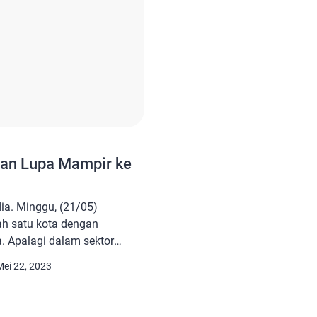
gan Lupa Mampir ke
ia. Minggu, (21/05)
h satu kota dengan
. Apalagi dalam sektor
a masih kental akan sejarah
Mei 22, 2023
 Kebetulan kami
ngunjungi Pendopo Agung
dopo Agung, Dsn. Nglinguk,