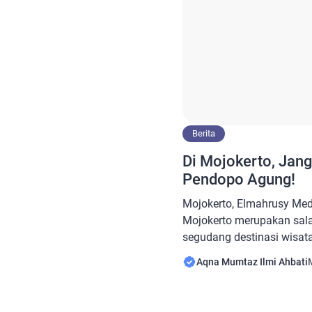
Berita
Di Mojokerto, Jan
Pendopo Agung!
Mojokerto, Elmahrusy Med
Mojokerto merupakan sala
segudang destinasi wisata
pariwisata sejarah, di san
Aqna Mumtaz Ilmi Ahbati
budaya yang ditampilkan.
berkesempatan untuk me
yang beralamat di Jl. Pen