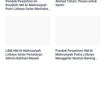
Pondok Pesantren Ar-
Ahmad Tohari: Pesan untuk
Roudloh HM Al-Mahrusiyah
Santri
Putri Lirboyo Gelar Marhaba
2026 Menyambut Santri Baru
LBM HM Al-Mahrusiyah
Pondok Pesantren HM Al
Lirboyo Gelar Penataran
Mahrusiyah Putra Lirboyo
Aktivis Bahtsul Masail
Menggelar Nonton Bareng
Final Piala Dunia