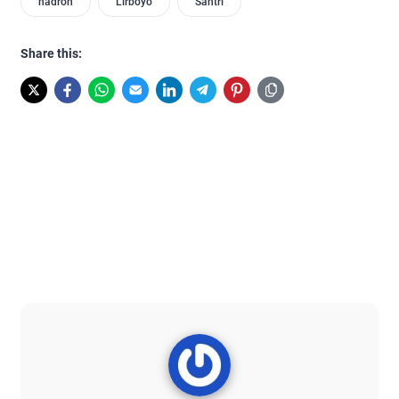
hadroh
Lirboyo
Santri
Share this: