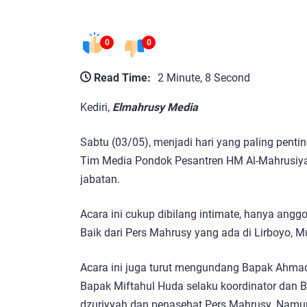
0
0
Read Time:
2 Minute, 8 Second
Kediri,
Elmahrusy Media
Sabtu (03/05), menjadi hari yang paling penti
Tim Media Pondok Pesantren HM Al-Mahrusiya
jabatan.
Acara ini cukup dibilang intimate, hanya angg
Baik dari Pers Mahrusy yang ada di Lirboyo, M
Acara ini juga turut mengundang Bapak Ahmad
Bapak Miftahul Huda selaku koordinator dan Ba
dzuriyyah dan penasehat Pers Mahrusy. Namu