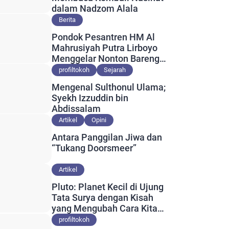
dalam Nadzom Alala
Berita
Pondok Pesantren HM Al
Mahrusiyah Putra Lirboyo
Menggelar Nonton Bareng
Final Piala Dunia
profiltokoh
Sejarah
Mengenal Sulthonul Ulama;
Syekh Izzuddin bin
Abdissalam
Artikel
Opini
Antara Panggilan Jiwa dan
“Tukang Doorsmeer”
Artikel
Pluto: Planet Kecil di Ujung
Tata Surya dengan Kisah
yang Mengubah Cara Kita
Memahami Alam Semesta
profiltokoh