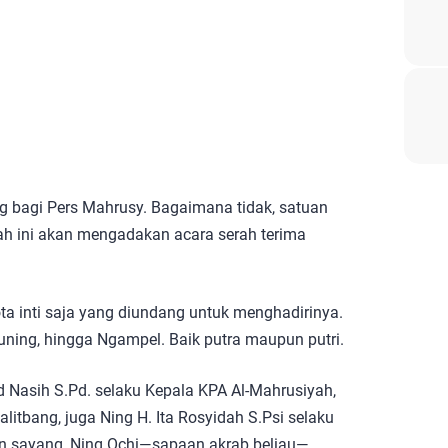
ng bagi Pers Mahrusy. Bagaimana tidak, satuan
h ini akan mengadakan acara serah terima
ota inti saja yang diundang untuk menghadirinya.
uning, hingga Ngampel. Baik putra maupun putri.
 Nasih S.Pd. selaku Kepala KPA Al-Mahrusiyah,
litbang, juga Ning H. Ita Rosyidah S.Psi selaku
n sayang, Ning Ochi—sapaan akrab beliau—