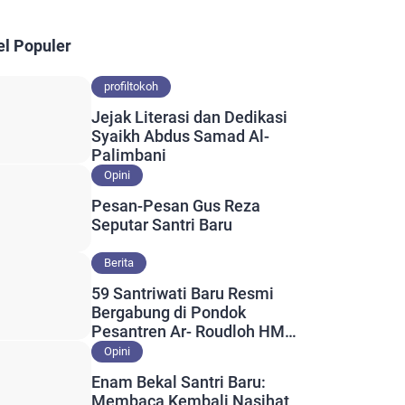
el Populer
profiltokoh
Jejak Literasi dan Dedikasi
Syaikh Abdus Samad Al-
Palimbani
Opini
Pesan-Pesan Gus Reza
Seputar Santri Baru
Berita
59 Santriwati Baru Resmi
Bergabung di Pondok
Pesantren Ar- Roudloh HM
Al- Mahrusiyah Putri Lirboyo
Opini
Enam Bekal Santri Baru:
Membaca Kembali Nasihat