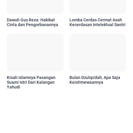
Dawuh Gus Reza: Hakikat
Lomba Cerdas Cermat Asah
Cinta dan Pengorbanannya
Kecerdasan Intelektual Santri
Kisah Islamnya Pasangan
Bulan Dzulqo’dah, Apa Saja
Suami Istri Dari Kalangan
Keistimewaannya
Yahudi