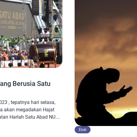
Yang Berusia Satu
23 , tepatnya hari selasa,
ma akan megadakan Hajat
atan Harlah Satu Abad NU.
Of di Stadion Delta Sidoarjo
Esai
ahas judul diatas, perlu di