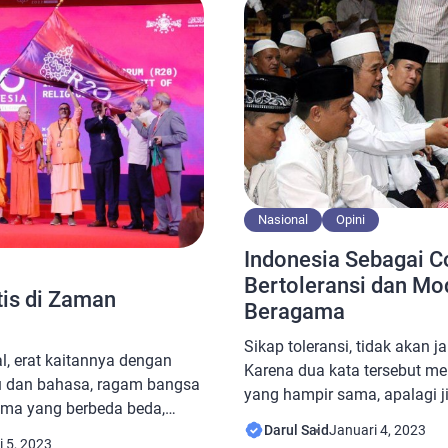
 di […]
cobaan akan sesuai dengan 
[…]
Nasional
Opini
Indonesia Sebagai 
Bertoleransi dan Mo
tis di Zaman
Beragama
Sikap toleransi, tidak akan 
l, erat kaitannya dengan
Karena dua kata tersebut me
 dan bahasa, ragam bangsa
yang hampir sama, apalagi j
ama yang berbeda beda,
agama atau keyakinan. Bila 
Darul Said
Januari 4, 2023
m konteks seperti ini
definisi, toleransi beragama
i 5, 2023