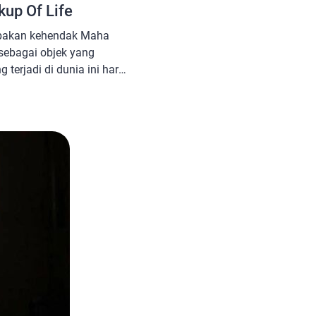
kup Of Life
upakan kehendak Maha
 sebagai objek yang
terjadi di dunia ini harus
, karena telah mejadi
 tidak semua manusia
ih terdapat para hamba
but. Banyak manusia yang
ng ia […]