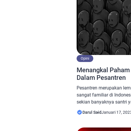
Opini
Menangkal Paham 
Dalam Pesantren
Pesantren merupakan lem
sangat familiar di Indon
sekian banyaknya santri y
bahkan dunia. Santri yang
Darul Said
Januari 17, 202
berikan asupan ilmu yang
bervarian. Namun, dari se
berikan kepada santri, ya