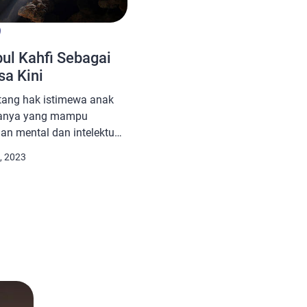
ul Kahfi Sebagai
a Kini
ntang hak istimewa anak
ianya yang mampu
an mental dan intelektual
intelektual tidak cukup
, 2023
itas iman dan takwa juga
an pemuda masa kini.
abadikan dalam Al-Qur’an