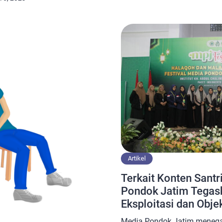
 manusia untuk menjalani
menghormati suatu perbedaa
monisan, mengedepankan
dalam berkeyakinan dalam 
egah hal-hal yang memicu
moderasi beragama adalah c
ebiasaan mencari perbedaan
beragama secara moderat, ya
harus dihilangkan dari pola
Artikel
Terkait Konten Santri
Pondok Jatim Tegas
Eksploitasi dan Objek
Media Pondok Jatim meneg