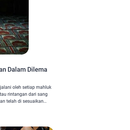
ran Dalam Dilema
jalani oleh setiap mahluk
au rintangan dari sang
an telah di sesuaikan
ilki oleh mahluk
ta bagaimana menyikapi
ganggap cobaan yang
ah besar, maka realita