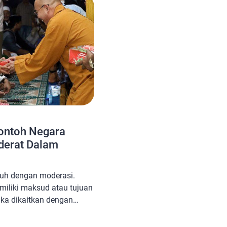
ekspestasi kita. Mengapa
Contoh Negara
derat Dalam
jauh dengan moderasi.
miliki maksud atau tujuan
ika dikaitkan dengan
diobjektifkan secara
 berati menghargai dan