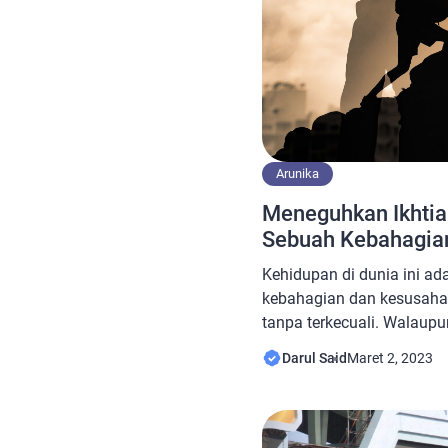
Arunika
Meneguhkan Ikhti
Sebuah Kebahagia
Kehidupan di dunia ini ad
kebahagian dan kesusahan
tanpa terkecuali. Walaupun
tentukan tapi kita tidak b
Darul Said
Maret 2, 2023
ada sebuah Ikhtiar yang ti
karena sebuah takdir ada 
tuhan. Seperti di nukil dar