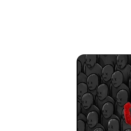
ketahui bahwa, Jam’iyyah 
pada tanggal 31 Januari 
[…]