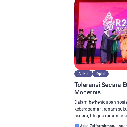
ilmu agama. Mereka semua
Artikel
Opini
Toleransi Secara E
Modernis
Dalam berkehidupan sosia
keberagaman, ragam suku
negara, hingga ragam ag
perbedaan- perbedaan dala
Azka Zulfarrohman
Januar