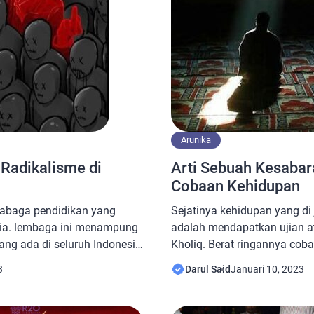
Arunika
Radikalisme di
Arti Sebuah Kesaba
Cobaan Kehidupan
abaga pendidikan yang
Sejatinya kehidupan yang di 
esia. lembaga ini menampung
adalah mendapatkan ujian at
ang ada di seluruh Indonesia
Kholiq. Berat ringannya coba
 berada di pesantren di
dengan kemampuan yang dim
3
Darul Said
Januari 10, 2023
 sangat banyak dan
tersebut, tergantung dari ki
kian banyaknya ilmu yang di
dari cobaan. Bila kita men
ng paling dominan adalah
diberikan dari Tuhan sangatl