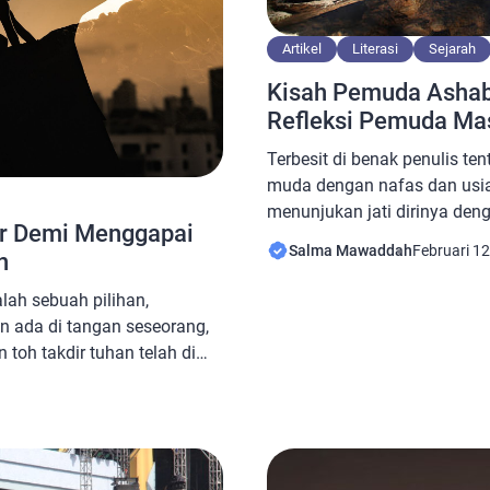
Artikel
Literasi
Sejarah
Kisah Pemuda Ashab
Refleksi Pemuda Mas
Terbesit di benak penulis te
muda dengan nafas dan us
menunjukan jati dirinya deng
ar Demi Menggapai
yang kuat. Cakap mental dan 
Salma Mawaddah
Februari 12
n
bagi anak muda, sebab kual
sebagai tendensi keberhasil
alah sebuah pilihan,
Kisah Ashabul Kahfi yang di
 ada di tangan seseorang,
merupakan alarm untuk […]
 toh takdir tuhan telah di
isa berpangku tangan. Harus
mbul dari diri seseorang,
yang tak sesuai dengan jalan
i redaksi Kitab Jawahirul […]