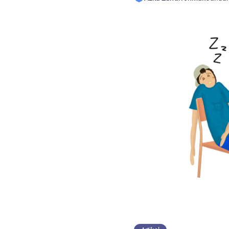
merupakan fitrah seorang
kehidupan dengan kehar
sikap toleran, serta menc
perpecahan. Kebiasaan-k
merupakan hal kuno yang 
[…]