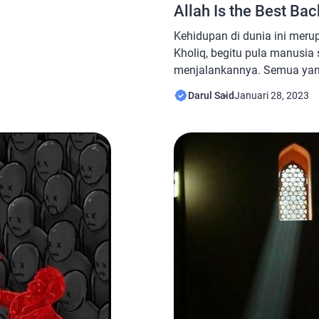
Nahdlatul Ulama berdiri
Allah Is the Best Bac
1926 Masehi, atau bertepatan
Kehidupan di dunia ini mer
Kholiq, begitu pula manusia
menjalankannya. Semua yang 
diterima dengan lapang dada
Darul Said
Januari 28, 2023
Qodrat Maha Kuasa. Tetapi,
menerimanya, terkadang mas
yang mendustakan hal terse
kurang puas akan sesuatu ya