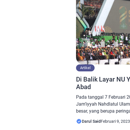
Artikel
Di Balik Layar NU 
Abad
Pada tanggal 7 Februari 20
Jam’iyyah Nahdlatul Ula
besar, yang berupa pering
Acara akbar ini akan Kick 
Darul Said
Februari 9, 2023
Jawa Timur. Sebelum memb