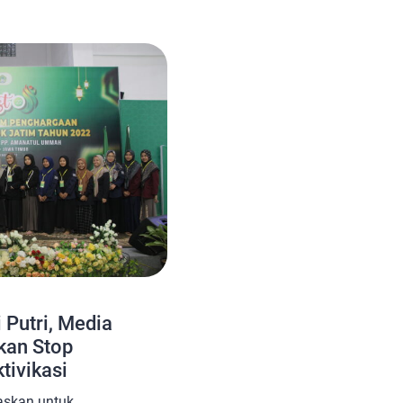
n atau ketidakselarasan
berakidah. Sedangkan
ara pandang kita dalam
kni […]
 Putri, Media
kan Stop
tivikasi
askan untuk